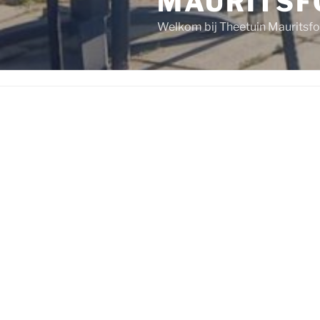
MAURITSF
Welkom bij Theetuin Mauritsfo
WELKOM BIJ THEETUIN
MAURITSFORT!