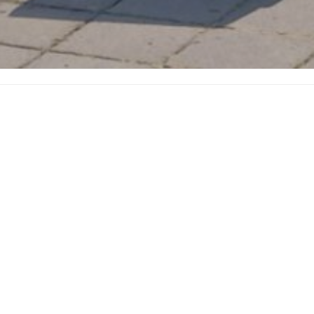
Naar
beneden
scrollen
naar
inhoud
ritsfort. Wij verwelkomen u
n!
 ergens in oktober ,
tails, dus volg ons daar,