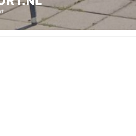
ORT.NL
rt
Welkom op de website van Theetuin Mau
graag in de theetuin voor het 14e seizoe
We zijn open van ergens in april tot
afhankelijk van het weer.
Kijk op onze Facebookpagina voor de
of bel gerust even.