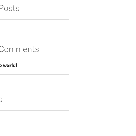
Posts
 Comments
o world!
s