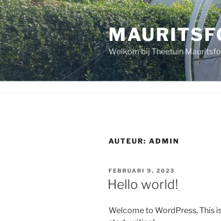
Naar
de
MAURITSF
inhoud
springen
Welkom bij Theetuin Mauritsfo
AUTEUR:
ADMIN
GEPLAATST
FEBRUARI 9, 2023
OP
Hello world!
Welcome to WordPress. This is yo